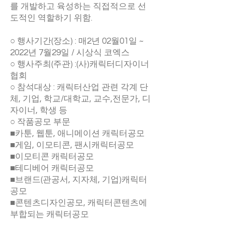
를 개발하고 육성하는 직접적으로 선
도적인 역할하기 위함.
○ 행사기간(장소) : 매2년 02월01일 ~
2022년 7월29일 / 시상식 코엑스
○ 행사주최(주관) :(사)캐릭터디자이너
협회
○ 참석대상 : 캐릭터산업 관련 각계 단
체, 기업, 학교/대학교, 교수,전문가, 디
자이너, 학생 등
○ 작품공모 부문
■카툰, 웹툰, 애니메이션 캐릭터공모
■게임, 이모티콘, 팬시캐릭터공모
■이모티콘 캐릭터공모
■테디베어 캐릭터공모
■브랜드(관공서, 지자체, 기업)캐릭터
공모
■콘텐츠디자인공모, 캐릭터콘텐츠에
부합되는 캐릭터공모