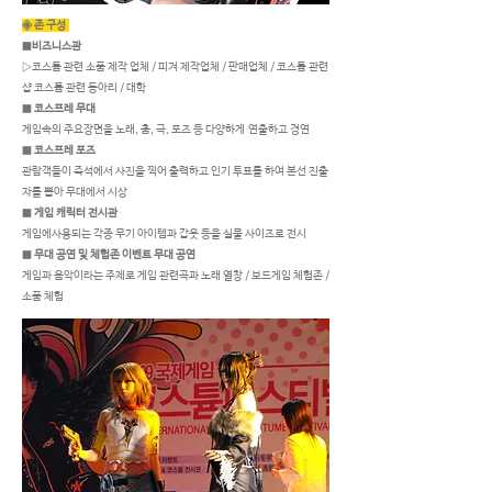
◈ 존 구성
■
비즈니스관
▷코스튬 관련 소품 제작 업체 / 피겨 제작업체 / 판매업체 / 코스튬 관련
샵 코스튬 관련 동아리 / 대학
■
코스프레 무대
게임속의 주요장면을 노래, 춤, 극, 포즈 등 다양하게 연출하고 경연
■
코스프레 포즈
관람객들이 즉석에서 사진을 찍어 출력하고 인기 투표를 하여 본선 진출
자를 뽑아 무대에서 시상
■
게임 캐릭터 전시관
게임에사용되는 각종 무기 아이템과 갑옷 등을 실물 사이즈로 전시
■
무대 공연 및 체험존 이벤트 무대 공연
​게임과 음악이라는 주제로 게임 관련곡과 노래 열창 / 보드게임 체험존 /
소품 체험