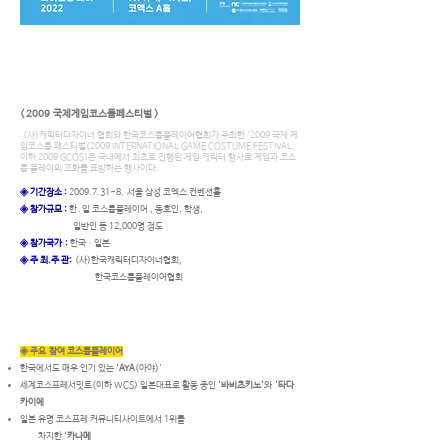
< 2009 국제게임코스튬페스티벌 >
(사)캐릭터디자이너 협회와 한국코스튬플레이어협회가 주최한 '2009 국제 게
임코스튬 페스티벌(2009 INTERNATIONAL GAME COSTUME FESTIVAL,
이하 2009 GCOS)은 국내에서 최초로 진행된 게임 캐릭터 행사로 게임과 코스
튬 플레이의 조화를 표방하는 행사이다.
◈ 기간장소 :
2009.7.31
~8. 서울 삼성 코엑스 컨벤션홀
◈ 참가규모 :
한․일 코스튬플레이어 , 동호인, 학생,
일반인 등 12,000명 정도
◈ 참가국가 :
한국ㆍ일본
◈ 주 최.주 관:
(사)한국캐릭터디자이너협회,
한국코스튬플레이어협회
◈ 주요 참여 코스튬플레이어
한국에서도 매우 인기 있는
'AYA
(아야)'
세계코스프레서밋트(이하 WCS) 일본대표로 활동 중인
'바비츠키노'
와
'타다
카이에
일본 유명 코스프레 커뮤니티사이트에서 1위를
차지한
'카나메