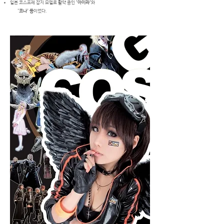
일본 코스프레 잡지 모델로 활약 중인
'아이라'
와
'코나'
등
이었다.