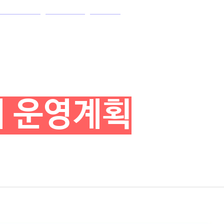
위탁관리센터
의뢰/신청
더보기
터 운영계획